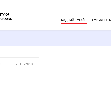
ETY OF
RASOUND
БИДНИЙ ТУХАЙ
СУРГАЛТ СЕ
Мэндчилгээ
WFUMB 
Түүхэн Замнал
WFUMB 
Бүтэц, зохион байгуулалт
WFUMB 
WFUMB 
9
2010-2018
WFUMB 
WFUMB 