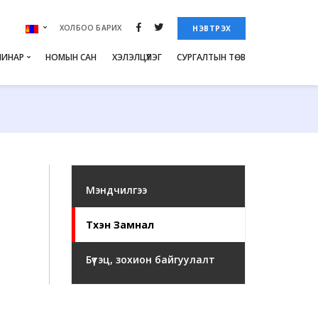
ХОЛБОО БАРИХ
НЭВТРЭХ
МИНАР
НОМЫН САН
ХЭЛЭЛЦҮҮЛЭГ
СУРГАЛТЫН ТӨВ
Монгол
English
2018
2017
2016
2015
2014
Мэндчилгээ
2013
Түүхэн Замнал
Бүтэц, зохион байгуулалт