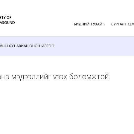
ETY OF
RASOUND
БИДНИЙ ТУХАЙ
СУРГАЛТ СЕ
Мэндчилгээ
WFUMB 
ЗАМЫН ХЭТ АВИАН ОНОШИЛГОО
Түүхэн Замнал
WFUMB 
Бүтэц, зохион байгуулалт
WFUMB 
WFUMB 
д энэ мэдээллийг үзэх боломжтой.
WFUMB 
WFUMB 