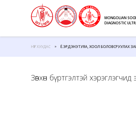
MONGOLIAN SOCI
DIAGNOSTIC ULT
НҮҮР ХУУДАС
Ё.ЭРДЭНЭТУЯА, ХООЛ БОЛОВСРУУЛАХ 
Зөвхөн бүртгэлтэй хэрэглэгчи