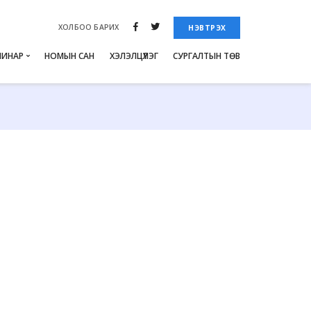
ХОЛБОО БАРИХ
НЭВТРЭХ
МИНАР
НОМЫН САН
ХЭЛЭЛЦҮҮЛЭГ
СУРГАЛТЫН ТӨВ
2018
2017
2016
2015
2014
2013