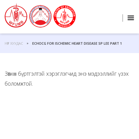
НҮҮР ХУУДАС
ECHOCG FOR ISCHEMIC HEART DISEASE SP LEE PART 1
Зөвхөн бүртгэлтэй хэрэглэгчид энэ мэдээллийг үзэх
боломжтой.