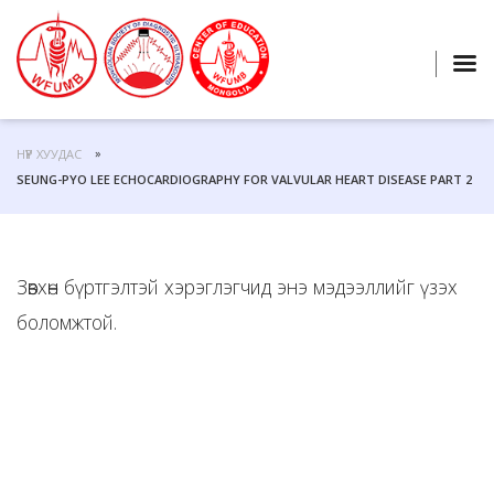
НҮҮР ХУУДАС
SEUNG-PYO LEE ECHOCARDIOGRAPHY FOR VALVULAR HEART DISEASE PART 2
Зөвхөн бүртгэлтэй хэрэглэгчид энэ мэдээллийг үзэх
боломжтой.